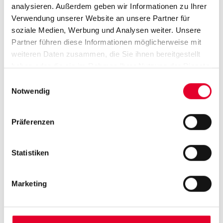
Verkaufsautomaten einkaufen können, und
analysieren. Außerdem geben wir Informationen zu Ihrer
zwar mit der Einfachheit des Bargeldes und den
Verwendung unserer Website an unsere Partner für
Vorteilen neuer Technologien.
soziale Medien, Werbung und Analysen weiter. Unsere
Partner führen diese Informationen möglicherweise mit
weiteren Daten zusammen, die Sie ihnen bereitgestellt
haben oder die sie im Rahmen Ihrer Nutzung der Dienste
gesammelt haben.
Einwilligungsauswahl
Notwendig
Modelle
Präferenzen
Statistiken
Marketing
Palma+ Epis