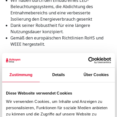
Wir haben durch den Einbau eines LED-
Beleuchtungssystems, die Abdichtung des
Entnahmebereichs und eine verbesserte
Isolierung den Energieverbrauch gesenkt
Dank seiner Robustheit für eine längere
Nutzungsdauer konzipiert.
Gemäß den europäischen Richtlinien RoHS und
WEEE hergestellt.
Zustimmung
Details
Über Cookies
MOBILE ZAHLUNG
Diese Webseite verwendet Cookies
Wir verwenden Cookies, um Inhalte und Anzeigen zu
Pay4Vend ist eine Anwendung, mit der Sie
personalisieren, Funktionen für soziale Medien anbieten
mithilfe eines Smartphones an einem
zu können und die Zugriffe auf unsere Website zu