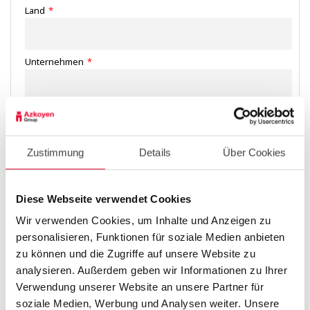
Land
*
Unternehmen
*
Kommentare
Zustimmung
Details
Über Cookies
Diese Webseite verwendet Cookies
Wir verwenden Cookies, um Inhalte und Anzeigen zu
Daten werden von [Azkoyen Comercial Deutshland GmbH] zum
Zweck der Bearbeitung Ihrer Anfrage auf der Grundlage des
personalisieren, Funktionen für soziale Medien anbieten
berechtigten Interesses von Azkoyen Comercial Deutshland
zu können und die Zugriffe auf unsere Website zu
GmbH sowie – sofern Sie dem zustimmen – zum Versand von
analysieren. Außerdem geben wir Informationen zu Ihrer
Werbemitteilungen verarbeitet. Ihre Daten können an die
übrigen Tochtergesellschaften von Azkoyen VPS und an
Verwendung unserer Website an unsere Partner für
offizielle Vertriebspartner des Verantwortlichen weitergegeben
soziale Medien, Werbung und Analysen weiter. Unsere
werden, um den Abschluss von Verträgen über unsere Produkte