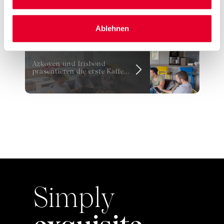
Die Azkoyen ist jetzt mit
ihren Heiß- und Kaltget...
Ablehnen
Azkoyen und Irisbond
präsentieren die erste Kaffe...
Simply