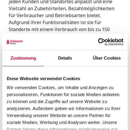
jeden Kunden und Standortes anpasst und eine
Vielzahl an Zubehörteilen, Bezahlmöglichkeiten
für Verbraucher und Betriebsarten bietet.
Aufgrund ihrer Funktionalitäten ist sie für
Standorte mit einem Verbrauch von bis zu 150
Tassen pro Tag ausgelegt und eignet sich daher für
Büros, Coffee-to-Go-Einrichtungen, Convenience
Shops, Hotels und Tankstellen, in denen der
Service intuitiv und schnell sein muss.
Zustimmung
Details
Über Cookies
Zu den wichtigsten Neuerungen gehört ein
schneller, sicherer und äußerst
benutzerfreundlicher automatischer
Diese Webseite verwendet Cookies
Reinigungsprozess, der eine perfekte Reinigung
Wir verwenden Cookies, um Inhalte und Anzeigen zu
des Frischmilchsystems gewährleistet.
personalisieren, Funktionen für soziale Medien anbieten
Und um sich den Anforderungen des aktuellen
zu können und die Zugriffe auf unsere Website zu
Kontextes in Bezug auf Benutzersicherheit und
analysieren. Außerdem geben wir Informationen zu Ihrer
Hygiene anzupassen, ermöglicht dieses Modell die
Verwendung unserer Website an unsere Partner für
Produktauswahl ohne Kontakt mit der Oberfläche
soziale Medien, Werbung und Analysen weiter. Unsere
dank der patentierten Distance Selection-
Partner führen diese Informationen möglicherweise mit