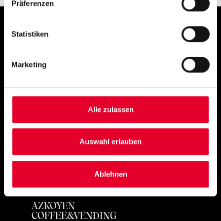
Präferenzen
Simply
Statistiken
exquisite
Marketing
Alle zulassen
Auswahl erlauben
PRODUKTE
Ablehnen
LAGE
AZKOYEN
COFFEE&VENDING