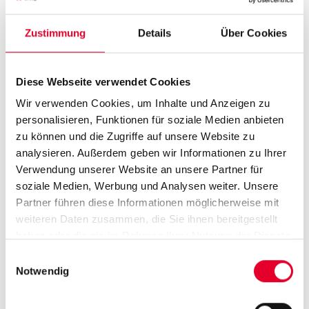
Zustimmung
Details
Über Cookies
Diese Webseite verwendet Cookies
Wir verwenden Cookies, um Inhalte und Anzeigen zu
Button Gourmet von Azkoyen
Red Dot-Preis für das ...
personalisieren, Funktionen für soziale Medien anbieten
zu können und die Zugriffe auf unsere Website zu
analysieren. Außerdem geben wir Informationen zu Ihrer
Verwendung unserer Website an unsere Partner für
Der Automat von Azkoyen
soziale Medien, Werbung und Analysen weiter. Unsere
wurde von der Vending-
Partner führen diese Informationen möglicherweise mit
Bran...
weiteren Daten zusammen, die Sie ihnen bereitgestellt
haben oder die sie im Rahmen Ihrer Nutzung der Dienste
gesammelt haben.
Einwilligungsauswahl
Notwendig