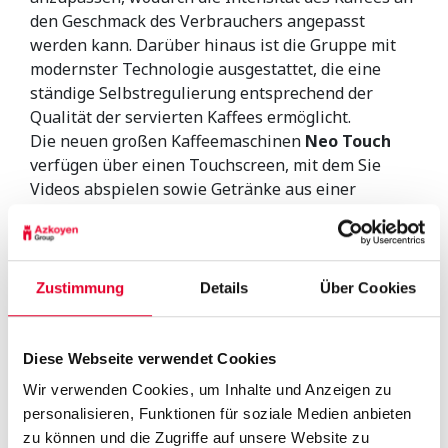
den Geschmack des Verbrauchers angepasst
werden kann. Darüber hinaus ist die Gruppe mit
modernster Technologie ausgestattet, die eine
ständige Selbstregulierung entsprechend der
Qualität der servierten Kaffees ermöglicht.
Die neuen großen Kaffeemaschinen
Neo Touch
verfügen über einen Touchscreen, mit dem Sie
Videos abspielen sowie Getränke aus einer
umfangreichen und intuitiven Menüführung
auswählen und anpassen können. Die
Konstruktion der grafischen Benutzeroberfläche
und des Einkaufsprozesses wurde mit dem Ziel
Zustimmung
Details
Über Cookies
entwickelt, die Benutzerfreundlichkeit zu
verbessern und die Programmier- und
Wartungsaufgaben der Maschine zu erleichtern.
Diese Webseite verwendet Cookies
Diese Technologie wurde auch in den neuen
Wir verwenden Cookies, um Inhalte und Anzeigen zu
Mistral+ Touch
integriert, ein Automat, der sich an
personalisieren, Funktionen für soziale Medien anbieten
alle Arten von Produkten und Standorten anpassen
zu können und die Zugriffe auf unsere Website zu