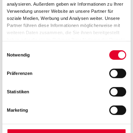
kann und nun mit allen Funktionen des Touch
analysieren. Außerdem geben wir Informationen zu Ihrer
Panels ausgestattet ist.
Verwendung unserer Website an unsere Partner für
soziale Medien, Werbung und Analysen weiter. Unsere
Partner führen diese Informationen möglicherweise mit
weiteren Daten zusammen, die Sie ihnen bereitgestellt
haben oder die sie im Rahmen Ihrer Nutzung der Dienste
gesammelt haben.
Einwilligungsauswahl
Notwendig
Die Azkoyen präsentiert den
neuen, kompakten Vitr...
Präferenzen
Die Automaten von Azkoyen
Statistiken
verarbeiten Kaffee am Mu...
Marketing