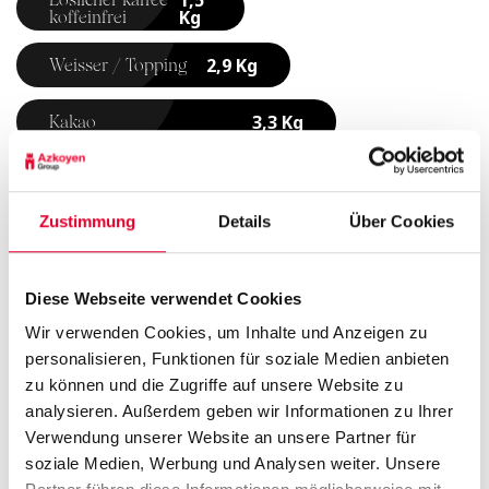
Kg
koffeinfrei
2,9 Kg
Weisser / Topping
3,3 Kg
Kakao
3,6 Kg
Instanttee
Zustimmung
Details
Über Cookies
5,7 Kg
Zucker
Diese Webseite verwendet Cookies
Wir verwenden Cookies, um Inhalte und Anzeigen zu
Schnittstelle, Konnektivität und Sensoren
personalisieren, Funktionen für soziale Medien anbieten
zu können und die Zugriffe auf unsere Website zu
analysieren. Außerdem geben wir Informationen zu Ihrer
Automatische Erkennung der Tasse
Verwendung unserer Website an unsere Partner für
Antikalkfilter der Marke Brita
soziale Medien, Werbung und Analysen weiter. Unsere
Leererkennung Bohnenkaffee